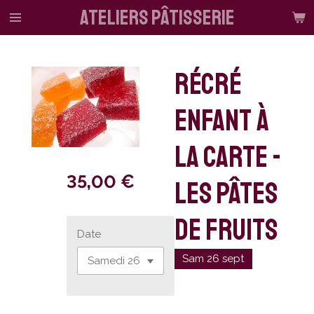
ateliers pâtisserie
Passer
au
contenu
principal
Récré
enfant à
la carte -
35,00 €
Les pâtes
de fruits
Date
Sam 26 sept