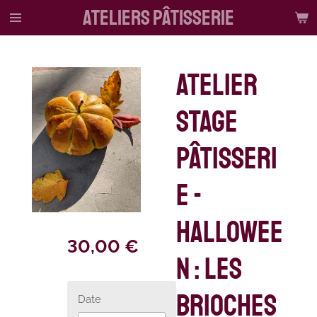
ateliers pâtisserie
Passer
au
contenu
principal
Atelier
stage
pâtisseri
e -
Hallowee
30,00 €
n : les
brioches
Date