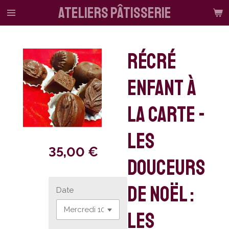
ateliers pâtisserie
Passer
au
contenu
principal
Récré
enfant à
la carte -
Les
35,00 €
douceurs
de Noël :
Date
les