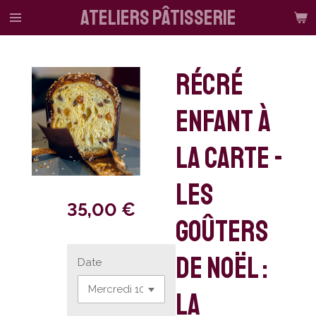
ateliers pâtisserie
Passer
au
contenu
principal
Récré
enfant à
la carte -
Les
35,00 €
goûters
de Noël :
Date
la