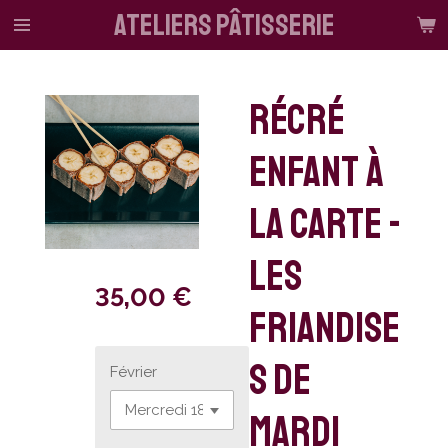
ateliers pâtisserie
Passer
au
contenu
principal
Récré
enfant à
la carte -
Les
35,00 €
friandise
s de
Février
Mardi