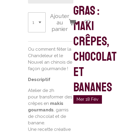
gras :
Ajouter
maki
au
panier
crêpes,
Ou comment fêter la
chocolat
Chandeleur et le
Nouvel an chinois de
et
façon gourmande !
Descriptif
bananes
Atelier de 2h
pour transformer des
Mer 18 Fév
crêpes en
makis
gourmands
, garnis
de chocolat et de
banane.
Une recette créative