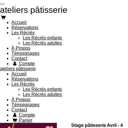
Passer
ateliers pâtisserie
au
contenu
principal
Accueil
Réservations
Les Récrés
Les Récrés enfants
Les Récrés adultes
À Propos
Témoignages
Contact
Compte
ateliers pâtisserie
Accueil
Réservations
Les Récrés
Les Récrés enfants
Les Récrés adultes
À Propos
Témoignages
Contact
Compte
Panier
Stage pâtisserie Avril - 4